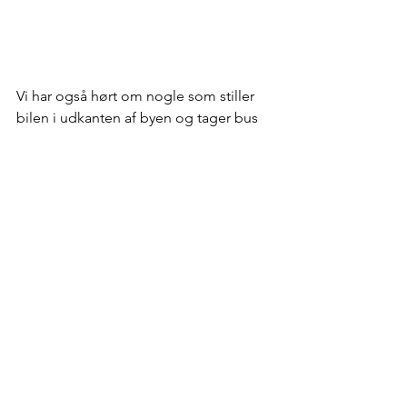
Vi har også hørt om nogle som stiller 
bilen i udkanten af byen og tager bus 
eller tog ind til der hvor de skal bo. Det 
er ikke en løsning som vi selv har 
prøvet men nu har vi da tippet om den.
Så er det jo selvfølgelig bare vigtigt at 
huske at låse bilen grundigt af, som 
denne Berliner har gjort sig umage 
med.