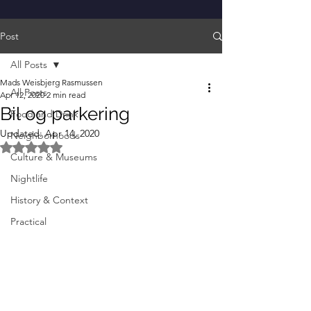
Post
All Posts
Mads Weisbjerg Rasmussen
All Posts
Apr 12, 2020
2 min read
Bil og parkering
Food and Drink
Updated:
Apr 14, 2020
Neighborhoods
Rated NaN out of 5 stars.
Culture & Museums
Nightlife
History & Context
Practical